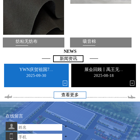
纺粘无纺布
吸音棉
NEWS
新闻资讯
YWN庆贺祖国7...
展会回顾丨禹王无...
2025-09-30
2025-08-18
+
+
查看更多
在线留言
*
*