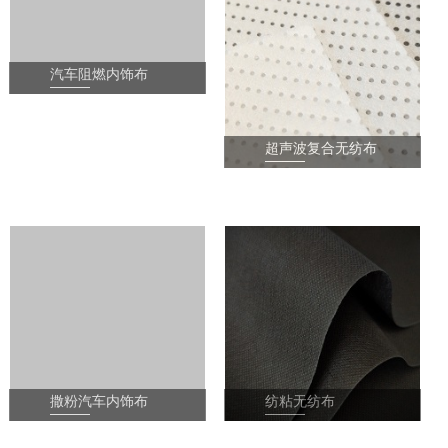
汽车阻燃内饰布
1
2
3
4
超声波复合无纺布
撒粉汽车内饰布
纺粘无纺布