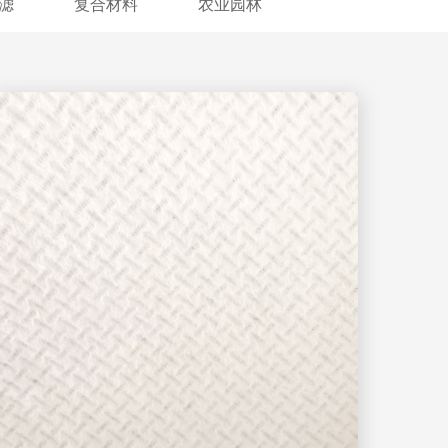
滤
复合材料
农业园林