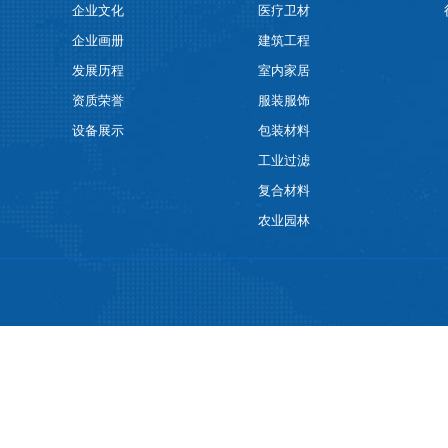
企业文化
医疗卫材
企业画册
建筑工程
发展历程
室内家居
资质荣誉
服装服饰
设备展示
包装材料
工业过滤
复合材料
农业园林